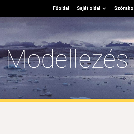
Főoldal
Saját oldal
Szórako
ip to main content
Skip to navigat
Modellezés