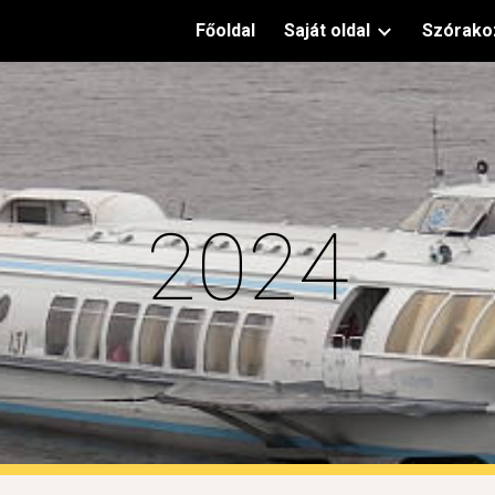
Főoldal
Saját oldal
Szórako
ip to main content
Skip to navigat
2024