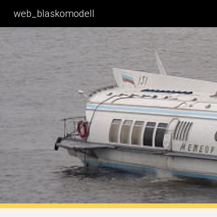
web_blaskomodell
Sk